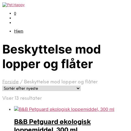
0
Hjem
Beskyttelse mod
lopper og flåter
Forside
/
Beskyttelse mod lopper og flåter
Sorteret
Viser 13 resultater
efter
seneste
B&B Petguard økologisk
loppemiddel, 300 ml