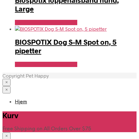
Large
Se Pris Hos Hundefoder.dk
BIOSPOTIX Dog S-M Spot on, 5
pipetter
Se Pris Hos Hundefoder.dk
Copyright Pet Happy
×
×
Hjem
Kurv
Free Shipping on All Orders Over $75
×