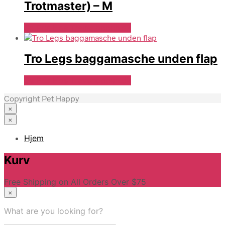
Trotmaster) – M
Se Pris Hos Travshoppen.dk
Tro Legs baggamasche unden flap
Se Pris Hos Travshoppen.dk
Copyright Pet Happy
×
×
Hjem
Kurv
Free Shipping on All Orders Over $75
×
What are you looking for?