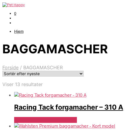
0
Hjem
BAGGAMASCHER
Forside
/
BAGGAMASCHER
Sorteret
Viser 13 resultater
efter
seneste
Racing Tack forgamacher – 310 A
Se Pris Hos Travshoppen.dk