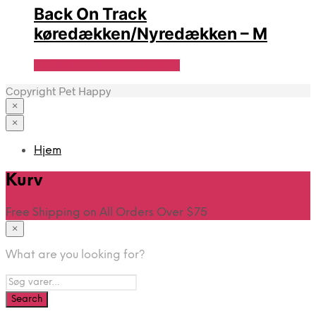
Back On Track
køredækken/Nyredækken – M
Se Pris Hos Travshoppen.dk
Copyright Pet Happy
×
×
Hjem
Kurv
Free Shipping on All Orders Over $75
×
What are you looking for?