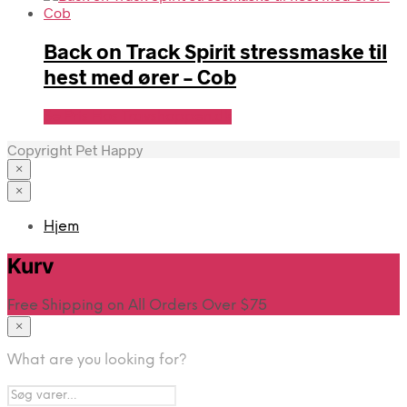
Back on Track Spirit stressmaske til
hest med ører – Cob
Se Pris Hos Travshoppen.dk
Copyright Pet Happy
×
×
Hjem
Kurv
Free Shipping on All Orders Over $75
×
What are you looking for?