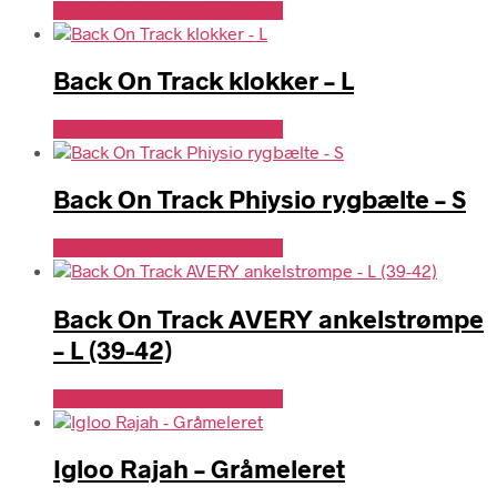
Se Pris Hos Travshoppen.dk
Back On Track klokker – L
Se Pris Hos Travshoppen.dk
Back On Track Phiysio rygbælte – S
Se Pris Hos Travshoppen.dk
Back On Track AVERY ankelstrømpe
– L (39-42)
Se Pris Hos Travshoppen.dk
Igloo Rajah – Gråmeleret