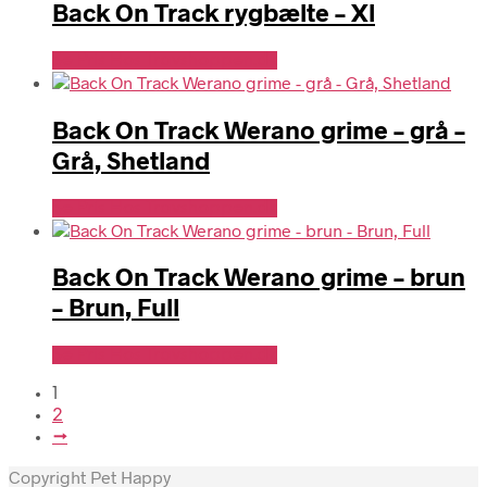
Back On Track rygbælte – Xl
Se Pris Hos Travshoppen.dk
Back On Track Werano grime – grå –
Grå, Shetland
Se Pris Hos Travshoppen.dk
Back On Track Werano grime – brun
– Brun, Full
Se Pris Hos Travshoppen.dk
1
2
→
Copyright Pet Happy