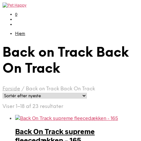
0
Hjem
Back on Track Back
On Track
Forside
/
Back on Track Back On Track
Sorteret
Viser 1–18 af 23 resultater
efter
seneste
Back On Track supreme
fleecedækken – 165