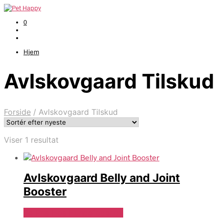
0
Hjem
Avlskovgaard Tilskud
Forside
/
Avlskovgaard Tilskud
Viser 1 resultat
Avlskovgaard Belly and Joint
Booster
Se Pris Hos Hundefoder.dk