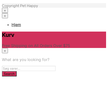
Copyright Pet Happy
×
×
Hjem
Kurv
Free Shipping on All Orders Over $75
×
What are you looking for?